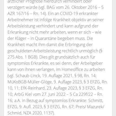
ärztlicher Prognose hierdurch verhindert oder
verzögert würde (vgl. BAG vom 26. Oktober 2016 – 5
AZR 167/16 – Rn. 14). Ein an COVID-19 erkrankter
Arbeitnehmer ist infolge Krankheit objektiv an seiner
Arbeitsleistung verhindert und kann aufgrund der
Erkrankung nicht mehr arbeiten, wenn er sich – wie
der Kläger – in Quarantäne begeben muss. Die
Krankheit macht ihm damit die Erbringung der
geschuldeten Arbeitsleistung rechtlich unmöglich (§
275 Abs. 1 BGB). Dies gilt grundsätzlich auch für
symptomlos Erkrankte, es sei denn, der Arbeitgeber
kann von ihnen verlangen, im Homeoffice zu arbeiten
(vgl. Schaub-Linck, 19. Auflage 2021, § 98, Rn. 14;
MüKoBGB-Müller-Glöge, 9. Auflage 2023, § 3 EFZG, Rn.
10, 11; EfK-Reinhard, 23. Auflage 2023, § 3 EFZG, Rn.
10; ArbG Kiel vom 27. Juni 2022 – 5 Ca 229f/22 – Rn.
16; a.A. in Bezug auf symptomlos Erkrankte: Schmitt,
EFZG, 9. Aufl. 2023, § 3 EFZG, Rn. 67; Preis/ Mazurek/
Schmid, NZA 2020, 1137).