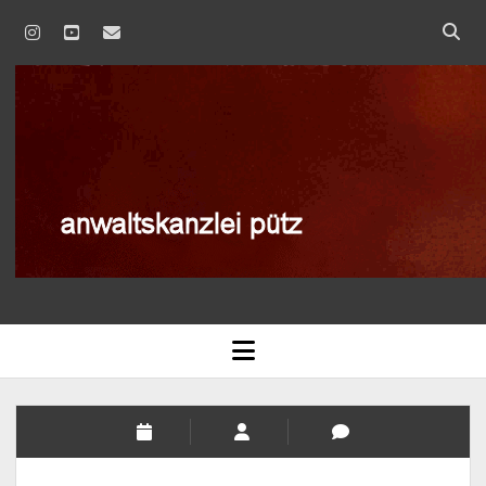
instagram
youtube
email
anwaltskanzlei
pütz
AGB
open
menu
BLOG
DATENSCHUTZERKLÄRUNG
IMPRESSUM