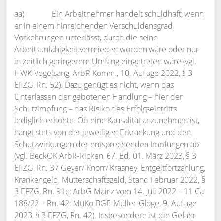
aa) Ein Arbeitnehmer handelt schuldhaft, wenn
er in einem hinreichenden Verschuldensgrad
Vorkehrungen unterlässt, durch die seine
Arbeitsunfähigkeit vermieden worden wäre oder nur
in zeitlich geringerem Umfang eingetreten wäre (vgl.
HWK-Vogelsang, ArbR Komm., 10. Auflage 2022, § 3
EFZG, Rn. 52). Dazu genügt es nicht, wenn das
Unterlassen der gebotenen Handlung – hier der
Schutzimpfung – das Risiko des Erfolgseintritts
lediglich erhöhte. Ob eine Kausalität anzunehmen ist,
hängt stets von der jeweiligen Erkrankung und den
Schutzwirkungen der entsprechenden Impfungen ab
(vgl. BeckOK ArbR-Ricken, 67. Ed. 01. März 2023, § 3
EFZG, Rn. 37 Geyer/ Knorr/ Krasney, Entgeltfortzahlung,
Krankengeld, Mutterschaftsgeld, Stand Februar 2022, §
3 EFZG, Rn. 91c; ArbG Mainz vom 14. Juli 2022 – 11 Ca
188/22 – Rn. 42; MüKo BGB-Müller-Glöge, 9. Auflage
2023, § 3 EFZG, Rn. 42). Insbesondere ist die Gefahr