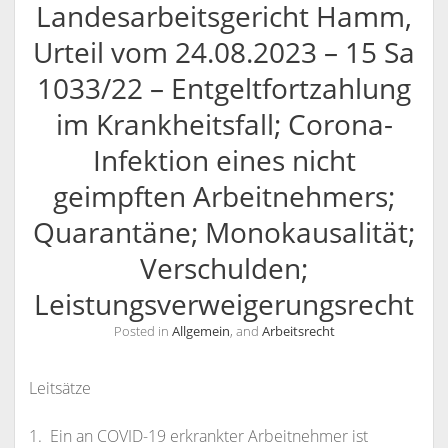
Landesarbeitsgericht Hamm,
KANZLEI
Urteil vom 24.08.2023 – 15 Sa
KONTAKT / INFORMATIONEN
1033/22 – Entgeltfortzahlung
RECHTSANWÄLTE
ANFAHRT
im Krankheitsfall; Corona-
RECHTSANWALT NILS PÜTZ
SCHULUNGSANGEBOTE
INFORMATIONEN
Infektion eines nicht
ARBEITSRECHT FÜR PERSONALDISPONENTEN
RECHTSANWÄLTIN VERONIKA KLENK
KONTAKT
geimpften Arbeitnehmers;
RECHTLICHES UPDATE FÜR AUSBILDER
SPRECHZEITEN
Quarantäne; Monokausalität;
RECHTSSICHER IM INTERNET – WETTBEWERBSRECHT,
VOLLMACHT
URHEBERRECHT, ÄUSSERUNGSRECHT UND M
Verschulden;
WIDERRUFSBELEHRUNG BEI FERNABSATZVERTRÄGEN
ARKENRECHT
Leistungsverweigerungsrecht
SOCIAL MEDIA UND RECHT
Posted in
Allgemein
, and
Arbeitsrecht
URHEBERRECHT, LIZENZRECHT, ÄUSSERUNGSRECHT, P
ERSÖNLICHKEITSRECHT
Leitsätze
1. Ein an COVID-19 erkrankter Arbeitnehmer ist