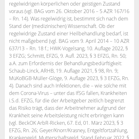
regelwidrigen körperlichen oder geistigen Zustand
voraus (vgl. BAG vom 26. Oktober 2016 – 5 AZR 167/16
– Rn. 14). Was regelwidrig ist, bestimmt sich nach dem
Stand der (medizinischen) Wissenschaft. Ob der
regelwidrige Zustand einer Heilbehandlung bedarf, ist
nicht maßgebend (vgl. BAG vom 9. April 2014 – 10 AZR
637/13 – Rn. 18 f.; HWK-Vogelsang, 10. Auflage 2022, §
3 EFZG; Schmitt, EFZG, 9. Aufl. 2023, § 3 EFZG, Rn. 50;
a.A. zum Erfordernis der Behandlungsbedürftigkeit:
Schaub-Linck, ARHB, 19. Auflage 2021, § 98, Rn. 9;
MüKoBGB-Müller-Glöge, 9. Auflage 2023, § 3 EFZG, Rn.
4). Danach sind auch Infektionen, die – wie solche mit
dem Corona-Virus – unter das IfSG fallen, Krankheiten
i.S.d. EFZG, für die der Arbeitgeber zeitlich begrenzt
das Risiko trägt, dass der Arbeitnehmer aufgrund der
Krankheit seine Arbeitsleistung nicht erbringen kann
(vgl. BeckOK ArbR-Ricken, 67. Ed, 01. März 2023, § 3
EFZG, Rn. 26; Geyer/Knorr/Krasney, Entgeltfortzahlung,
Krankengeld, Mutterschaftsgeld, Stand Februar 2022, §