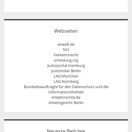
Arbeitsrecht für Personaldisponenten
Rechtsanwältin Veronika Klenk
Kontakt
rechtliches update für Ausbilder
Sprechzeiten
Rechtssicher im Internet – Wettbewerbsrecht,
Vollmacht
Urheberrecht, Äußerungsrecht und Markenrecht
Widerrufsbelehrung bei Fernabsatzverträgen
Social Media und Recht
Urheberrecht, Lizenzrecht, Äußerungsrecht,
Webseiten
Persönlichkeitsrecht
anwalt.de
NCI
Verkehrsrecht
scheidung.org
Justizportal Hamburg
Justizticker Berlin
LAG München
LAG Nürnberg
Bundesbeauftragte für den Datenschutz und die
Informationsfreiheit
Arbeitsrechte.de
Arbeitsgericht Berlin
Neueste Beiträge