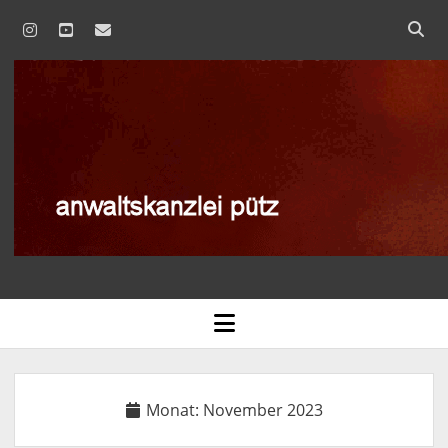
instagram
youtube
email
anwaltskanzlei
pütz
AGB
open
menu
BLOG
DATENSCHUTZERKLÄRUNG
Monat:
November 2023
IMPRESSUM