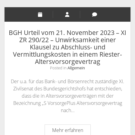
KANZLEI
KONTAKT / INFORMATIONEN
RECHTSANWÄLTE
ANFAHRT
BGH Urteil vom 21. November 2023 – XI
RECHTSANWALT NILS PÜTZ
SCHULUNGSANGEBOTE
INFORMATIONEN
ZR 290/22 – Unwirksamkeit einer
Klausel zu Abschluss- und
ARBEITSRECHT FÜR PERSONALDISPONENTEN
RECHTSANWÄLTIN VERONIKA KLENK
KONTAKT
Vermittlungskosten in einem Riester-
RECHTLICHES UPDATE FÜR AUSBILDER
SPRECHZEITEN
Altersvorsorgevertrag
RECHTSSICHER IM INTERNET – WETTBEWERBSRECHT,
VOLLMACHT
Posted in
Allgemein
URHEBERRECHT, ÄUSSERUNGSRECHT UND M
WIDERRUFSBELEHRUNG BEI FERNABSATZVERTRÄGEN
Der u.a. für das Bank- und Börsenrecht zuständige XI.
ARKENRECHT
Zivilsenat des Bundesgerichtshofs hat entschieden,
SOCIAL MEDIA UND RECHT
dass die in Altersvorsorgeverträgen mit der
Bezeichnung „S VorsorgePlus Altersvorsorgevertrag
URHEBERRECHT, LIZENZRECHT, ÄUSSERUNGSRECHT, P
nach…
ERSÖNLICHKEITSRECHT
BGH
Mehr erfahren