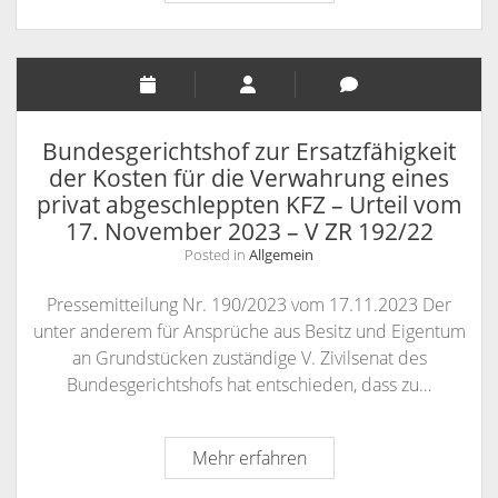
Urteil
vom
21.
November
2023
–
Bundesgerichtshof zur Ersatzfähigkeit
XI
der Kosten für die Verwahrung eines
ZR
privat abgeschleppten KFZ – Urteil vom
290/22
17. November 2023 – V ZR 192/22
–
Posted in
Allgemein
Unwirksamkeit
einer
Pressemitteilung Nr. 190/2023 vom 17.11.2023 Der
Klausel
unter anderem für Ansprüche aus Besitz und Eigentum
zu
an Grundstücken zuständige V. Zivilsenat des
Abschluss-
Bundesgerichtshofs hat entschieden, dass zu…
und
Vermittlungskosten
Bundesgerichtshof
Mehr erfahren
in
zur
einem