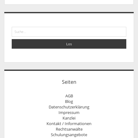
eines
Datenschutzbeauftragte
Sidebar
geht
nur
Suche
mit
einem
wichtigen
Grund.
Die
Schutznorm
aus
Seiten
dem
BDSG
AGB
Blog
ist
Datenschutzerklärung
unionsrechtskonform.
Impressum
Kanzlei
Kontakt / Informationen
Rechtsanwälte
Anfahrt
Rechtsanwalt Nils Pütz
Schulungsangebote
Informationen