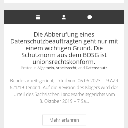
Brandenburg
192/22
–
Urteil
vom
27.07.2023
Die Abberufung eines
–
Datenschutzbeauftragten geht nur mit
10
einem wichtigen Grund. Die
Sa
Schutznorm aus dem BDSG ist
871/21
unionsrechtskonform.
–
Posted in
Allgemein
,
Arbeitsrecht
, and
Datenschutz
Anderweitiger
Erwerb
Bundesarbeitsgericht, Urteil vom 06.06.2023 – 9 AZR
–
621/19 Tenor 1. Auf die Revision des Klägers wird das
böswilliges
Urteil des Sächsischen Landesarbeitsgerichts vom
Unterlassen
8. Oktober 2019 – 7 Sa…
Die
Mehr erfahren
Abberufung