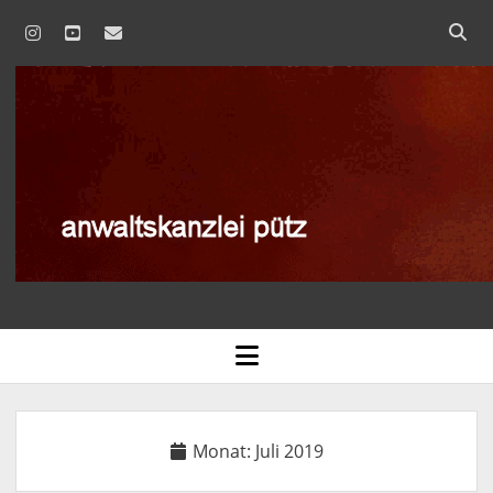
instagram
youtube
email
anwaltskanzlei
pütz
AGB
open
menu
BLOG
DATENSCHUTZERKLÄRUNG
Monat:
Juli 2019
IMPRESSUM