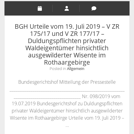
2019
–
I
ZR
BGH Urteile vom 19. Juli 2019 – V ZR
29/18
175/17 und V ZR 177/17 –
–
Duldungspflichten privater
Zur
Waldeigentümer hinsichtlich
markenrechtlichen
ausgewilderter Wisente im
Haftung
Rothaargebirge
für
Posted in
Allgemein
auch
auf
Bundesgerichtshof Mitteilung der Pressestelle
Produkte
_______________________________________________________
von
________________________________ Nr. 098/2019 vom
Drittanbietern
19.07.2019 Bundesgerichtshof zu Duldungspflichten
verlinkte
privater Waldeigentümer hinsichtlich ausgewilderter
Google-
Wisente im Rothaargebirge Urteile vom 19. Juli 2019 –
Anzeigen
…
(ORTLIEB