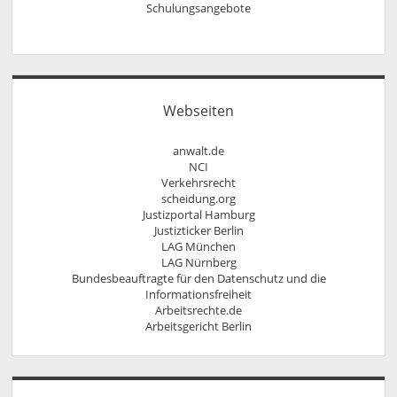
Rechtsanwalt Nils Pütz
Schulungsangebote
Informationen
Arbeitsrecht für Personaldisponenten
Rechtsanwältin Veronika Klenk
Kontakt
rechtliches update für Ausbilder
Sprechzeiten
Rechtssicher im Internet – Wettbewerbsrecht,
Vollmacht
Urheberrecht, Äußerungsrecht und Markenrecht
Widerrufsbelehrung bei Fernabsatzverträgen
Social Media und Recht
Urheberrecht, Lizenzrecht, Äußerungsrecht,
Webseiten
Persönlichkeitsrecht
anwalt.de
NCI
Verkehrsrecht
scheidung.org
Justizportal Hamburg
Justizticker Berlin
LAG München
LAG Nürnberg
Bundesbeauftragte für den Datenschutz und die
Informationsfreiheit
Arbeitsrechte.de
Arbeitsgericht Berlin