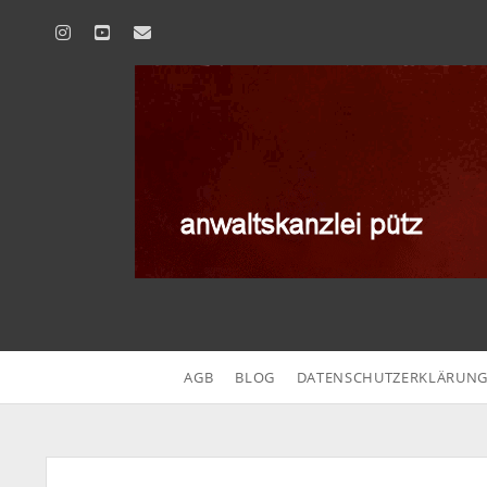
instagram
youtube
email
anwaltskanzlei
pütz
AGB
BLOG
DATENSCHUTZERKLÄRUN