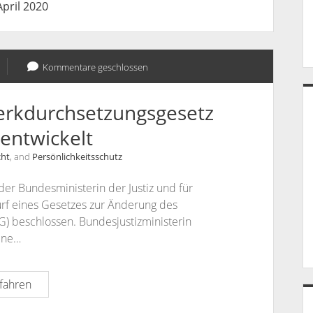
April 2020
Kommentare geschlossen
erkdurchsetzungsgesetz
entwickelt
cht
, and
Persönlichkeitsschutz
er Bundesministerin der Justiz und für
rf eines Gesetzes zur Änderung des
) beschlossen. Bundesjustizministerin
tine…
BMJV
fahren
01.04.2020: