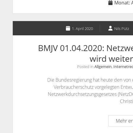
Monat:
1. April 2020
Nils Pütz
BMJV 01.04.2020: Netzw
wird weiter
Posted in
Allgemein
,
Internetre
Die Bundesregierung hat heute den von d
Verbraucherschutz vorgelegten Entwu
Netzwerkdurchsetzungsgesetzes (NetzDG
Chris
Mehr er