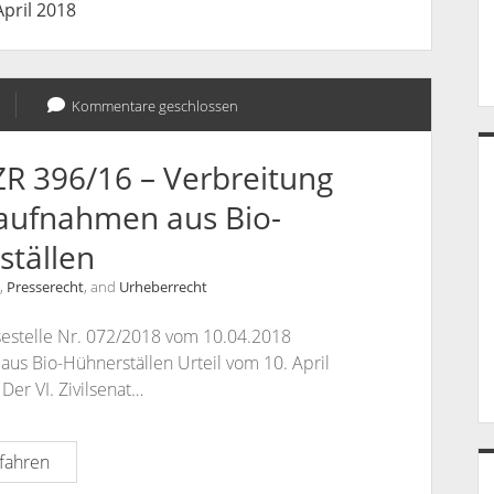
April 2018
Kommentare geschlossen
ZR 396/16 – Verbreitung
aufnahmen aus Bio-
ställen
,
Presserecht
, and
Urheberrecht
sestelle Nr. 072/2018 vom 10.04.2018
us Bio-Hühnerställen Urteil vom 10. April
Der VI. Zivilsenat…
BGH-
fahren
10.