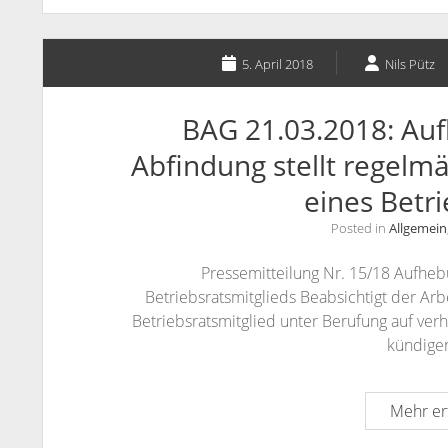
5. April 2018
Nils Pütz
BAG 21.03.2018: Auf
Abfindung stellt regelm
eines Betri
Posted in
Allgemein
Pressemitteilung Nr. 15/18 Aufheb
Betriebsratsmitglieds Beabsichtigt der Arb
Betriebsratsmitglied unter Berufung auf ve
kündige
Mehr er