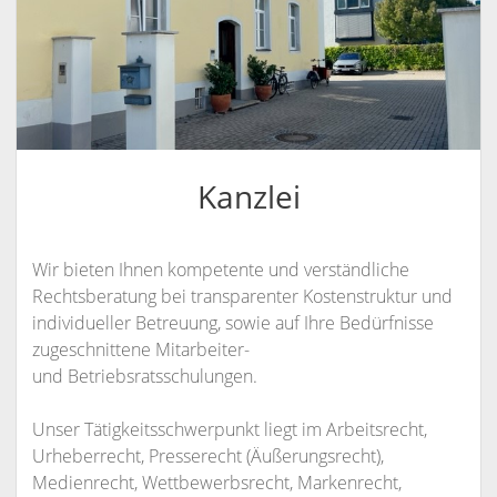
KANZLEI
KONTAKT / INFORMATIONEN
RECHTSANWÄLTE
ANFAHRT
RECHTSANWALT NILS PÜTZ
SCHULUNGSANGEBOTE
INFORMATIONEN
ARBEITSRECHT FÜR PERSONALDISPONENTEN
RECHTSANWÄLTIN VERONIKA KLENK
KONTAKT
Kanzlei
RECHTLICHES UPDATE FÜR AUSBILDER
SPRECHZEITEN
RECHTSSICHER IM INTERNET – WETTBEWERBSRECHT,
VOLLMACHT
Wir bieten Ihnen kompetente und verständliche
URHEBERRECHT, ÄUSSERUNGSRECHT UND M
WIDERRUFSBELEHRUNG BEI FERNABSATZVERTRÄGEN
Rechtsberatung bei transparenter Kostenstruktur und
ARKENRECHT
individueller Betreuung, sowie auf Ihre Bedürfnisse
SOCIAL MEDIA UND RECHT
zugeschnittene Mitarbeiter-
und Betriebsratsschulungen.
URHEBERRECHT, LIZENZRECHT, ÄUSSERUNGSRECHT, P
ERSÖNLICHKEITSRECHT
Unser Tätigkeitsschwerpunkt liegt im Arbeitsrecht,
Urheberrecht, Presserecht (Äußerungsrecht),
Medienrecht, Wettbewerbsrecht, Markenrecht,