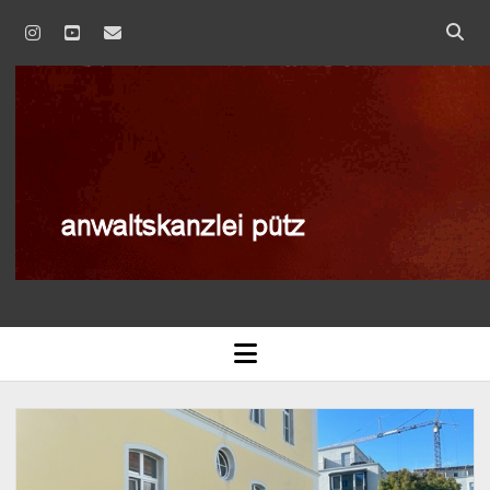
instagram
youtube
email
anwaltskanzlei
pütz
AGB
open
menu
BLOG
DATENSCHUTZERKLÄRUNG
IMPRESSUM