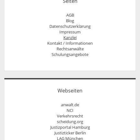
Seiten
AGB
Blog
Datenschutzerklärung
Impressum
Kanzlei
Kontakt / Informationen
Rechtsanwälte
Anfahrt
Rechtsanwalt Nils Pütz
Schulungsangebote
Informationen
Arbeitsrecht für Personaldisponenten
Rechtsanwältin Veronika Klenk
Kontakt
rechtliches update für Ausbilder
Sprechzeiten
Rechtssicher im Internet – Wettbewerbsrecht,
Vollmacht
Urheberrecht, Äußerungsrecht und Markenrecht
Widerrufsbelehrung bei Fernabsatzverträgen
Social Media und Recht
Urheberrecht, Lizenzrecht, Äußerungsrecht,
Webseiten
Persönlichkeitsrecht
anwalt.de
NCI
Verkehrsrecht
scheidung.org
Justizportal Hamburg
Justizticker Berlin
LAG München