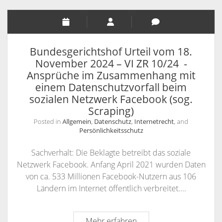
Universität;
Arbeitsgericht
Berlin,
Urteile
Bundesgerichtshof Urteil vom 18.
vom
November 2024 – VI ZR 10/24 -
10.
Ansprüche im Zusammenhang mit
Juli
einem Datenschutzvorfall beim
2025,
sozialen Netzwerk Facebook (sog.
Aktenzeichen
Scraping)
59
Posted in
Allgemein
,
Datenschutz
,
Internetrecht
, and
Ca
Persönlichkeitsschutz
10500/24
und
Sachverhalt: Die Beklagte betreibt das soziale
59
Netzwerk Facebook. Anfang April 2021 wurden Daten
Ca
von ca. 533 Millionen Facebook-Nutzern aus 106
10638/24
Ländern im Internet öffentlich verbreitet.…
Bundesgerichtshof
Mehr erfahren