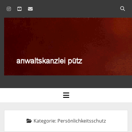
instagram
youtube
email
anwaltskanzlei
pütz
AGB
open
menu
BLOG
DATENSCHUTZERKLÄRUNG
Kategorie:
Persönlichkeitsschutz
IMPRESSUM