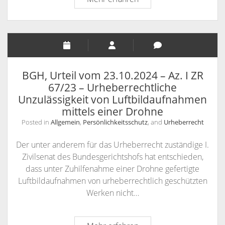
Urteil
vom
18.
November
2024
–
BGH, Urteil vom 23.10.2024 – Az. I ZR
VI
67/23 – Urheberrechtliche
ZR
Unzulässigkeit von Luftbildaufnahmen
10/24
mittels einer Drohne
-
Posted in
Allgemein
,
Persönlichkeitsschutz
, and
Urheberrecht
Ansprüche
im
Der unter anderem für das Urheberrecht zuständige I.
Zusammenhang
Zivilsenat des Bundesgerichtshofs hat entschieden,
mit
dass unter Zuhilfenahme einer Drohne gefertigte
einem
Luftbildaufnahmen von urheberrechtlich geschützten
Datenschutzvorfall
Werken nicht…
beim
sozialen