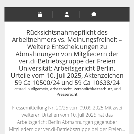
KANZLEI
KONTAKT / INFORMATIONEN
RECHTSANWÄLTE
ANFAHRT
Rücksichtsnahmepflicht des
RECHTSANWALT NILS PÜTZ
SCHULUNGSANGEBOTE
INFORMATIONEN
Arbeitnehmers vs. Meinungsfreiheit –
Weitere Entscheidungen zu
ARBEITSRECHT FÜR PERSONALDISPONENTEN
RECHTSANWÄLTIN VERONIKA KLENK
KONTAKT
Abmahnungen von Mitgliedern der
RECHTLICHES UPDATE FÜR AUSBILDER
SPRECHZEITEN
ver.di-Betriebsgruppe der Freien
Universität; Arbeitsgericht Berlin,
RECHTSSICHER IM INTERNET – WETTBEWERBSRECHT,
VOLLMACHT
Urteile vom 10. Juli 2025, Aktenzeichen
URHEBERRECHT, ÄUSSERUNGSRECHT UND M
WIDERRUFSBELEHRUNG BEI FERNABSATZVERTRÄGEN
59 Ca 10500/24 und 59 Ca 10638/24
ARKENRECHT
Posted in
Allgemein
,
Arbeitsrecht
,
Persönlichkeitsschutz
, and
SOCIAL MEDIA UND RECHT
Presserecht
URHEBERRECHT, LIZENZRECHT, ÄUSSERUNGSRECHT, P
Pressemitteilung Nr. 20/25 vom 09.09.2025 Mit zwei
ERSÖNLICHKEITSRECHT
weiteren Urteilen vom 10. Juli 2025 hat das
Arbeitsgericht Berlin Abmahnungen gegenüber
Mitgliedern der ver.di-Betriebsgruppe bei der Freien…