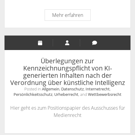
Rücksichtsnahmepflicht
Mehr erfahren
des
Arbeitnehmers
vs.
Meinungsfreiheit
–
Weitere
Überlegungen zur
Entscheidungen
Kennzeichnungspflicht von KI-
zu
generierten Inhalten nach der
Abmahnungen
Verordnung über künstliche Intelligenz
von
Posted in
Allgemein
,
Datenschutz
,
Internetrecht
,
Mitgliedern
Persönlichkeitsschutz
,
Urheberrecht
, and
Wettbewerbsrecht
der
Hier geht es zum Positionspapier des Ausschusses für
ver.di-
Medienrecht
Betriebsgruppe
der
Freien