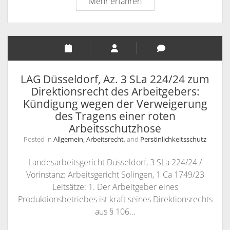
BGH,
Mehr erfahren
Netzwerk
Urteil
Facebook
vom
(sog.
23.10.2024
Scraping)
–
Az.
I
LAG Düsseldorf, Az. 3 SLa 224/24 zum
ZR
Direktionsrecht des Arbeitgebers:
67/23
Kündigung wegen der Verweigerung
–
des Tragens einer roten
Urheberrechtliche
Arbeitsschutzhose
Unzulässigkeit
Posted in
Allgemein
,
Arbeitsrecht
, and
Persönlichkeitsschutz
von
Luftbildaufnahmen
Landesarbeitsgericht Düsseldorf, 3 SLa 224/24 /
mittels
Vorinstanz: Arbeitsgericht Solingen, 1 Ca 1749/23
einer
Leitsätze: 1. Der Arbeitgeber eines
Drohne
Produktionsbetriebes ist kraft seines Direktionsrechts
aus § 106…