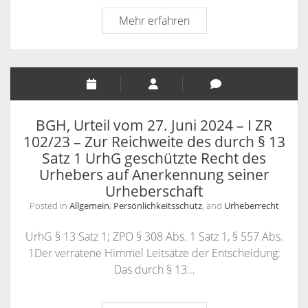
LAG
Mehr erfahren
Düsseldorf,
Az.
3
SLa
224/24
zum
BGH, Urteil vom 27. Juni 2024 – I ZR
Direktionsrecht
102/23 – Zur Reichweite des durch § 13
des
Satz 1 UrhG geschützte Recht des
Arbeitgebers:
Urhebers auf Anerkennung seiner
Kündigung
Urheberschaft
wegen
Posted in
Allgemein
,
Persönlichkeitsschutz
, and
Urheberrecht
der
Verweigerung
UrhG § 13 Satz 1; ZPO § 308 Abs. 1 Satz 1, § 557 Abs.
des
1Der verratene Himmel Leitsätze der Entscheidung:
Tragens
Das durch § 13…
einer
roten