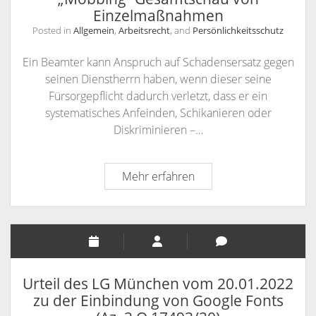
Urteil
Einzelmaßnahmen
97/22)
vom
Posted in
Allgemein
,
Arbeitsrecht
, and
Persönlichkeitsschutz
23.
Mai
Ein Beamter kann Anspruch auf Schadensersatz gegen
2023
seinen Dienstherrn haben, wenn dieser seine
–
Fürsorgepflicht dadurch verletzt, dass er ein
VI
systematisches Anfeinden, Schikanieren oder
ZR
Diskriminieren –…
476/18
Bundesverwaltungsgeric
Mehr erfahren
–
Pressemitteilung
Nr.
24/2023
vom
28.03.2023
Urteil des LG München vom 20.01.2022
–
zu der Einbindung von Google Fonts
Fürsorgepflichtverletzun