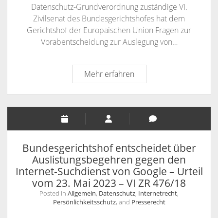
Datenschutz-Grundverordnung zuständige VI.
UrhG
Zivilsenat des Bundesgerichtshofes hat dem
geschützte
Gerichtshof der Europäischen Union Fragen zur
Recht
Vorabentscheidung zur Auslegung von…
des
Urhebers
auf
Bundesgerichtshof
Mehr erfahren
Anerkennung
legt
seiner
dem
Urheberschaft
Gerichtshof
der
Europäischen
Union
Bundesgerichtshof entscheidet über
Fragen
Auslistungsbegehren gegen den
zum
Internet-Suchdienst von Google – Urteil
Bestehen
vom 23. Mai 2023 – VI ZR 476/18
eines
Posted in
Allgemein
,
Datenschutz
,
Internetrecht
,
unionsrechtlichen
Persönlichkeitsschutz
, and
Presserecht
Unterlassungsanspruchs