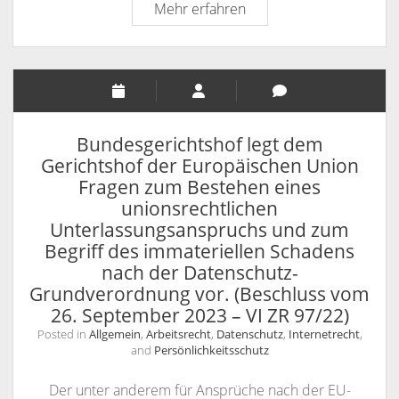
BGH,
Mehr erfahren
Arbeitsschutzhose
Urteil
vom
27.
Juni
2024
–
Bundesgerichtshof legt dem
I
Gerichtshof der Europäischen Union
ZR
Fragen zum Bestehen eines
102/23
unionsrechtlichen
–
Unterlassungsanspruchs und zum
Zur
Begriff des immateriellen Schadens
Reichweite
nach der Datenschutz-
des
Grundverordnung vor. (Beschluss vom
durch
26. September 2023 – VI ZR 97/22)
§
Posted in
Allgemein
,
Arbeitsrecht
,
Datenschutz
,
Internetrecht
,
13
and
Persönlichkeitsschutz
Satz
Der unter anderem für Ansprüche nach der EU-
1