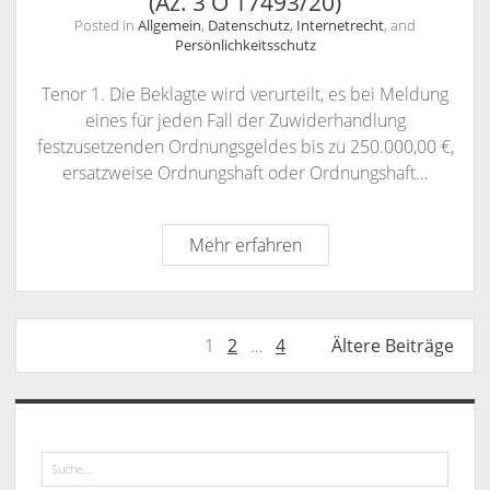
(Az. 3 O 17493/20)
erfordert
Posted in
Allgemein
,
Datenschutz
,
Internetrecht
, and
bei
Persönlichkeitsschutz
geltend
Tenor 1. Die Beklagte wird verurteilt, es bei Meldung
gemachtem
eines für jeden Fall der Zuwiderhandlung
„Mobbing“
festzusetzenden Ordnungsgeldes bis zu 250.000,00 €,
Gesamtschau
ersatzweise Ordnungshaft oder Ordnungshaft…
von
Einzelmaßnahmen
Urteil
Mehr erfahren
des
LG
München
Seitennummerierung
1
2
…
4
Ältere Beiträge
vom
der
20.01.2022
Beiträge
zu
Sidebar
der
Einbindung
Suche
von