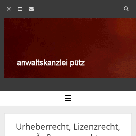
instagram
youtube
email
anwaltskanzlei
pütz
AGB
open
menu
BLOG
DATENSCHUTZERKLÄRUNG
Urheberrecht, Lizenzrecht,
IMPRESSUM