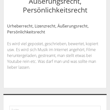
Äußerungsrecht,
KANZLEI
Persönlichkeitsrecht
KONTAKT / INFORMATIONEN
RECHTSANWÄLTE
ANFAHRT
Urheberrecht, Lizenzrecht, Äußerungsrecht,
RECHTSANWALT NILS PÜTZ
SCHULUNGSANGEBOTE
INFORMATIONEN
Persönlichkeitsrecht
ARBEITSRECHT FÜR PERSONALDISPONENTEN
RECHTSANWÄLTIN VERONIKA KLENK
KONTAKT
Es wird viel gepostet, geschrieben, bewertet, kopiert
RECHTLICHES UPDATE FÜR AUSBILDER
SPRECHZEITEN
usw. Es wird sich Musik im Internet angehört, Filme
heruntergeladen, gestreamt, man stellt etwas bei
RECHTSSICHER IM INTERNET – WETTBEWERBSRECHT,
VOLLMACHT
Youtube rein etc. Was darf man und was sollte man
URHEBERRECHT, ÄUSSERUNGSRECHT UND M
WIDERRUFSBELEHRUNG BEI FERNABSATZVERTRÄGEN
lieber lassen.
ARKENRECHT
SOCIAL MEDIA UND RECHT
URHEBERRECHT, LIZENZRECHT, ÄUSSERUNGSRECHT, P
ERSÖNLICHKEITSRECHT
Sidebar
Suche