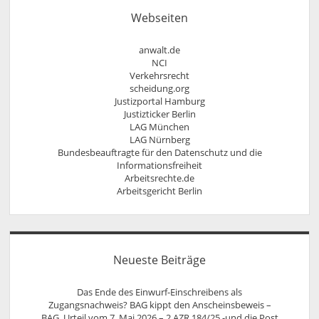
Urheberrecht, Lizenzrecht, Äußerungsrecht,
Webseiten
Persönlichkeitsrecht
anwalt.de
NCI
Verkehrsrecht
scheidung.org
Justizportal Hamburg
Justizticker Berlin
LAG München
LAG Nürnberg
Bundesbeauftragte für den Datenschutz und die
Informationsfreiheit
Arbeitsrechte.de
Arbeitsgericht Berlin
Neueste Beiträge
Das Ende des Einwurf-Einschreibens als
Zugangsnachweis? BAG kippt den Anscheinsbeweis –
BAG, Urteil vom 7. Mai 2026 – 2 AZR 184/25 -und die Post