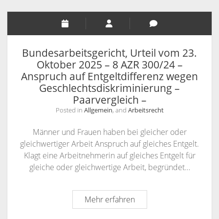
KANZLEI
KONTAKT / INFORMATIONEN
RECHTSANWÄLTE
ANFAHRT
Bundesarbeitsgericht, Urteil vom 23.
RECHTSANWALT NILS PÜTZ
SCHULUNGSANGEBOTE
INFORMATIONEN
Oktober 2025 – 8 AZR 300/24 –
Anspruch auf Entgeltdifferenz wegen
ARBEITSRECHT FÜR PERSONALDISPONENTEN
RECHTSANWÄLTIN VERONIKA KLENK
KONTAKT
Geschlechtsdiskriminierung –
RECHTLICHES UPDATE FÜR AUSBILDER
SPRECHZEITEN
Paarvergleich –
RECHTSSICHER IM INTERNET – WETTBEWERBSRECHT,
VOLLMACHT
Posted in
Allgemein
, and
Arbeitsrecht
URHEBERRECHT, ÄUSSERUNGSRECHT UND M
WIDERRUFSBELEHRUNG BEI FERNABSATZVERTRÄGEN
Männer und Frauen haben bei gleicher oder
ARKENRECHT
gleichwertiger Arbeit Anspruch auf gleiches Entgelt.
SOCIAL MEDIA UND RECHT
Klagt eine Arbeitnehmerin auf gleiches Entgelt für
gleiche oder gleichwertige Arbeit, begründet…
URHEBERRECHT, LIZENZRECHT, ÄUSSERUNGSRECHT, P
ERSÖNLICHKEITSRECHT
Bundesarbeitsgericht,
Mehr erfahren
Urteil