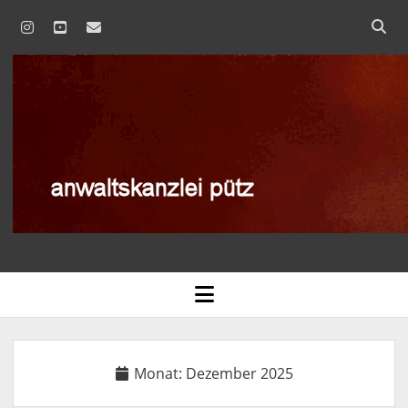
instagram
youtube
email
anwaltskanzlei
pütz
AGB
open
menu
BLOG
DATENSCHUTZERKLÄRUNG
Monat:
Dezember 2025
IMPRESSUM