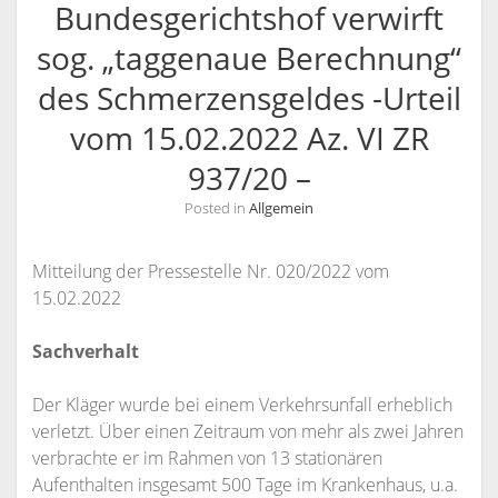
Bundesgerichtshof verwirft
KANZLEI
sog. „taggenaue Berechnung“
KONTAKT / INFORMATIONEN
des Schmerzensgeldes -Urteil
RECHTSANWÄLTE
ANFAHRT
vom 15.02.2022 Az. VI ZR
RECHTSANWALT NILS PÜTZ
SCHULUNGSANGEBOTE
INFORMATIONEN
937/20 –
ARBEITSRECHT FÜR PERSONALDISPONENTEN
RECHTSANWÄLTIN VERONIKA KLENK
KONTAKT
Posted in
Allgemein
RECHTLICHES UPDATE FÜR AUSBILDER
SPRECHZEITEN
RECHTSSICHER IM INTERNET – WETTBEWERBSRECHT,
VOLLMACHT
Mitteilung der Pressestelle Nr. 020/2022 vom
URHEBERRECHT, ÄUSSERUNGSRECHT UND M
WIDERRUFSBELEHRUNG BEI FERNABSATZVERTRÄGEN
15.02.2022
ARKENRECHT
SOCIAL MEDIA UND RECHT
Sachverhalt
URHEBERRECHT, LIZENZRECHT, ÄUSSERUNGSRECHT, P
Der Kläger wurde bei einem Verkehrsunfall erheblich
ERSÖNLICHKEITSRECHT
verletzt. Über einen Zeitraum von mehr als zwei Jahren
verbrachte er im Rahmen von 13 stationären
Aufenthalten insgesamt 500 Tage im Krankenhaus, u.a.