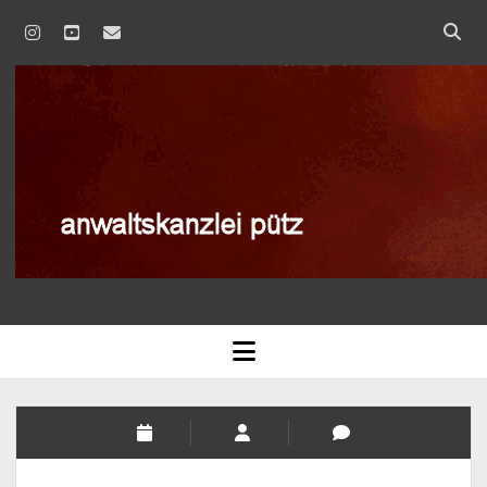
instagram
youtube
email
anwaltskanzlei
pütz
AGB
open
menu
BLOG
DATENSCHUTZERKLÄRUNG
IMPRESSUM