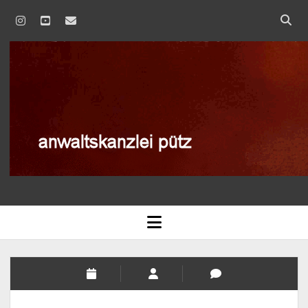
instagram
youtube
email
anwaltskanzlei
pütz
AGB
open
menu
BLOG
DATENSCHUTZERKLÄRUNG
IMPRESSUM