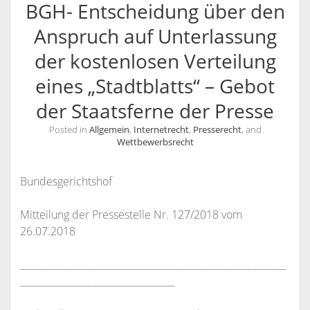
BGH- Entscheidung über den
KANZLEI
Anspruch auf Unterlassung
KONTAKT / INFORMATIONEN
der kostenlosen Verteilung
RECHTSANWÄLTE
ANFAHRT
eines „Stadtblatts“ – Gebot
RECHTSANWALT NILS PÜTZ
SCHULUNGSANGEBOTE
INFORMATIONEN
der Staatsferne der Presse
ARBEITSRECHT FÜR PERSONALDISPONENTEN
RECHTSANWÄLTIN VERONIKA KLENK
KONTAKT
Posted in
Allgemein
,
Internetrecht
,
Presserecht
, and
RECHTLICHES UPDATE FÜR AUSBILDER
SPRECHZEITEN
Wettbewerbsrecht
RECHTSSICHER IM INTERNET – WETTBEWERBSRECHT,
VOLLMACHT
URHEBERRECHT, ÄUSSERUNGSRECHT UND M
Bundesgerichtshof
WIDERRUFSBELEHRUNG BEI FERNABSATZVERTRÄGEN
ARKENRECHT
Mitteilung der Pressestelle Nr. 127/2018 vom
SOCIAL MEDIA UND RECHT
26.07.2018
URHEBERRECHT, LIZENZRECHT, ÄUSSERUNGSRECHT, P
ERSÖNLICHKEITSRECHT
_______________________________________________________
________________________________