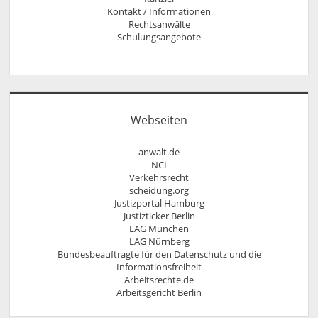
Kontakt / Informationen
Rechtsanwälte
Anfahrt
Rechtsanwalt Nils Pütz
Schulungsangebote
Informationen
Arbeitsrecht für Personaldisponenten
Rechtsanwältin Veronika Klenk
Kontakt
rechtliches update für Ausbilder
Sprechzeiten
Rechtssicher im Internet – Wettbewerbsrecht,
Vollmacht
Urheberrecht, Äußerungsrecht und Markenrecht
Widerrufsbelehrung bei Fernabsatzverträgen
Social Media und Recht
Urheberrecht, Lizenzrecht, Äußerungsrecht,
Webseiten
Persönlichkeitsrecht
anwalt.de
NCI
Verkehrsrecht
scheidung.org
Justizportal Hamburg
Justizticker Berlin
LAG München
LAG Nürnberg
Bundesbeauftragte für den Datenschutz und die
Informationsfreiheit
Arbeitsrechte.de
Arbeitsgericht Berlin