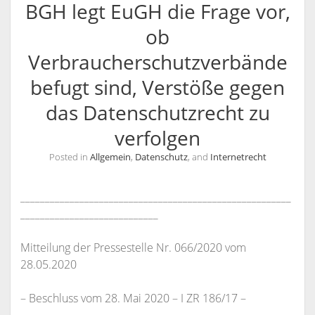
BGH legt EuGH die Frage vor,
KANZLEI
ob
KONTAKT / INFORMATIONEN
Verbraucherschutzverbände
RECHTSANWÄLTE
ANFAHRT
befugt sind, Verstöße gegen
RECHTSANWALT NILS PÜTZ
SCHULUNGSANGEBOTE
INFORMATIONEN
das Datenschutzrecht zu
ARBEITSRECHT FÜR PERSONALDISPONENTEN
RECHTSANWÄLTIN VERONIKA KLENK
KONTAKT
verfolgen
RECHTLICHES UPDATE FÜR AUSBILDER
SPRECHZEITEN
Posted in
Allgemein
,
Datenschutz
, and
Internetrecht
RECHTSSICHER IM INTERNET – WETTBEWERBSRECHT,
VOLLMACHT
URHEBERRECHT, ÄUSSERUNGSRECHT UND M
WIDERRUFSBELEHRUNG BEI FERNABSATZVERTRÄGEN
ARKENRECHT
_______________________________________________________
____________________________
SOCIAL MEDIA UND RECHT
URHEBERRECHT, LIZENZRECHT, ÄUSSERUNGSRECHT, P
Mitteilung der Pressestelle Nr. 066/2020 vom
ERSÖNLICHKEITSRECHT
28.05.2020
– Beschluss vom 28. Mai 2020 – I ZR 186/17 –