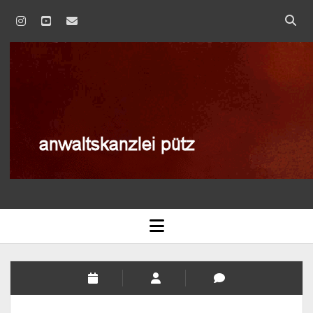
instagram
youtube
email
anwaltskanzlei
pütz
AGB
open
menu
BLOG
DATENSCHUTZERKLÄRUNG
IMPRESSUM