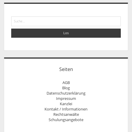
Sidebar
Suche
Seiten
AGB
Blog
Datenschutzerklärung
Impressum
Kanzlei
Kontakt / Informationen
Rechtsanwälte
Anfahrt
Rechtsanwalt Nils Pütz
Schulungsangebote
Informationen
Arbeitsrecht für Personaldisponenten
Rechtsanwältin Veronika Klenk
Kontakt
rechtliches update für Ausbilder
Sprechzeiten