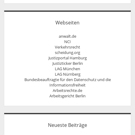
Rechtssicher im Internet – Wettbewerbsrecht,
Vollmacht
Urheberrecht, Äußerungsrecht und Markenrecht
Widerrufsbelehrung bei Fernabsatzverträgen
Social Media und Recht
Urheberrecht, Lizenzrecht, Äußerungsrecht,
Webseiten
Persönlichkeitsrecht
anwalt.de
NCI
Verkehrsrecht
scheidung.org
Justizportal Hamburg
Justizticker Berlin
LAG München
LAG Nürnberg
Bundesbeauftragte für den Datenschutz und die
Informationsfreiheit
Arbeitsrechte.de
Arbeitsgericht Berlin
Neueste Beiträge