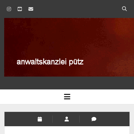
instagram
youtube
email
anwaltskanzlei
pütz
AGB
open
menu
BLOG
DATENSCHUTZERKLÄRUNG
IMPRESSUM