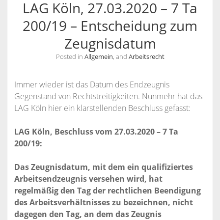
LAG Köln, 27.03.2020 – 7 Ta
KANZLEI
200/19 – Entscheidung zum
KONTAKT / INFORMATIONEN
Zeugnisdatum
RECHTSANWÄLTE
ANFAHRT
Posted in
Allgemein
, and
Arbeitsrecht
RECHTSANWALT NILS PÜTZ
SCHULUNGSANGEBOTE
INFORMATIONEN
ARBEITSRECHT FÜR PERSONALDISPONENTEN
RECHTSANWÄLTIN VERONIKA KLENK
KONTAKT
Immer wieder ist das Datum des Endzeugnis
RECHTLICHES UPDATE FÜR AUSBILDER
SPRECHZEITEN
Gegenstand von Rechtstreitigkeiten. Nunmehr hat das
LAG Köln hier ein klarstellenden Beschluss gefasst:
RECHTSSICHER IM INTERNET – WETTBEWERBSRECHT,
VOLLMACHT
URHEBERRECHT, ÄUSSERUNGSRECHT UND M
WIDERRUFSBELEHRUNG BEI FERNABSATZVERTRÄGEN
LAG Köln, Beschluss vom 27.03.2020 – 7 Ta
ARKENRECHT
200/19
:
SOCIAL MEDIA UND RECHT
Das Zeugnisdatum, mit dem ein qualifiziertes
URHEBERRECHT, LIZENZRECHT, ÄUSSERUNGSRECHT, P
Arbeitsendzeugnis versehen wird, hat
ERSÖNLICHKEITSRECHT
regelmäßig den Tag der rechtlichen Beendigung
des Arbeitsverhältnisses zu bezeichnen, nicht
dagegen den Tag, an dem das Zeugnis