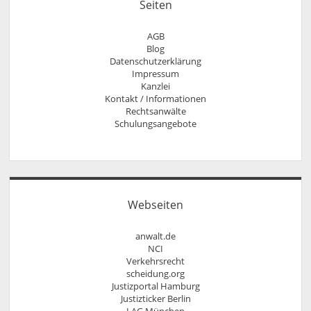
Seiten
AGB
Blog
Datenschutzerklärung
Impressum
Kanzlei
Kontakt / Informationen
Rechtsanwälte
Anfahrt
Rechtsanwalt Nils Pütz
Schulungsangebote
Informationen
Arbeitsrecht für Personaldisponenten
Rechtsanwältin Veronika Klenk
Kontakt
rechtliches update für Ausbilder
Sprechzeiten
Rechtssicher im Internet – Wettbewerbsrecht,
Vollmacht
Urheberrecht, Äußerungsrecht und Markenrecht
Widerrufsbelehrung bei Fernabsatzverträgen
Social Media und Recht
Urheberrecht, Lizenzrecht, Äußerungsrecht,
Webseiten
Persönlichkeitsrecht
anwalt.de
NCI
Verkehrsrecht
scheidung.org
Justizportal Hamburg
Justizticker Berlin
LAG München