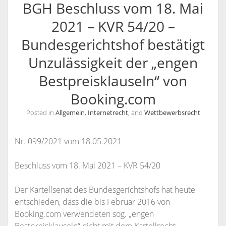
BGH Beschluss vom 18. Mai
KANZLEI
2021 – KVR 54/20 –
KONTAKT / INFORMATIONEN
Bundesgerichtshof bestätigt
RECHTSANWÄLTE
ANFAHRT
Unzulässigkeit der „engen
RECHTSANWALT NILS PÜTZ
SCHULUNGSANGEBOTE
INFORMATIONEN
Bestpreisklauseln“ von
ARBEITSRECHT FÜR PERSONALDISPONENTEN
RECHTSANWÄLTIN VERONIKA KLENK
KONTAKT
Booking.com
RECHTLICHES UPDATE FÜR AUSBILDER
SPRECHZEITEN
Posted in
Allgemein
,
Internetrecht
, and
Wettbewerbsrecht
RECHTSSICHER IM INTERNET – WETTBEWERBSRECHT,
VOLLMACHT
URHEBERRECHT, ÄUSSERUNGSRECHT UND M
WIDERRUFSBELEHRUNG BEI FERNABSATZVERTRÄGEN
ARKENRECHT
Nr. 099/2021 vom 18.05.2021
SOCIAL MEDIA UND RECHT
Beschluss vom 18. Mai 2021 – KVR 54/20
URHEBERRECHT, LIZENZRECHT, ÄUSSERUNGSRECHT, P
ERSÖNLICHKEITSRECHT
Der Kartellsenat des Bundesgerichtshofs hat heute
entschieden, dass die bis Februar 2016 von
Booking.com verwendeten sog. „engen