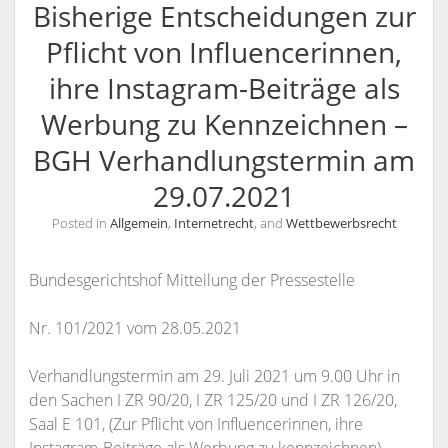
Bisherige Entscheidungen zur
KANZLEI
Pflicht von Influencerinnen,
KONTAKT / INFORMATIONEN
ihre Instagram-Beiträge als
RECHTSANWÄLTE
ANFAHRT
Werbung zu Kennzeichnen –
RECHTSANWALT NILS PÜTZ
SCHULUNGSANGEBOTE
INFORMATIONEN
BGH Verhandlungstermin am
ARBEITSRECHT FÜR PERSONALDISPONENTEN
RECHTSANWÄLTIN VERONIKA KLENK
KONTAKT
29.07.2021
RECHTLICHES UPDATE FÜR AUSBILDER
SPRECHZEITEN
Posted in
Allgemein
,
Internetrecht
, and
Wettbewerbsrecht
RECHTSSICHER IM INTERNET – WETTBEWERBSRECHT,
VOLLMACHT
URHEBERRECHT, ÄUSSERUNGSRECHT UND M
WIDERRUFSBELEHRUNG BEI FERNABSATZVERTRÄGEN
ARKENRECHT
Bundesgerichtshof Mitteilung der Pressestelle
SOCIAL MEDIA UND RECHT
Nr. 101/2021 vom 28.05.2021
URHEBERRECHT, LIZENZRECHT, ÄUSSERUNGSRECHT, P
ERSÖNLICHKEITSRECHT
Verhandlungstermin am 29. Juli 2021 um 9.00 Uhr in
den Sachen I ZR 90/20, I ZR 125/20 und I ZR 126/20,
Saal E 101, (Zur Pflicht von Influencerinnen, ihre