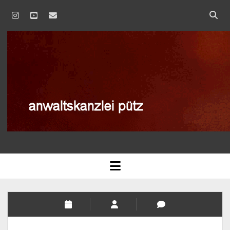
instagram
youtube
email
anwaltskanzlei
pütz
AGB
open
menu
BLOG
DATENSCHUTZERKLÄRUNG
IMPRESSUM