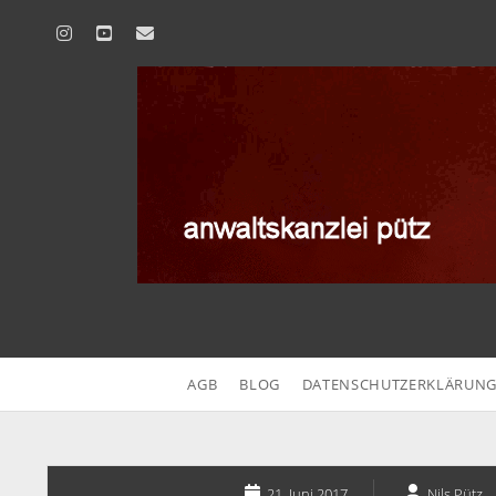
instagram
youtube
email
anwaltskanzlei
pütz
AGB
BLOG
DATENSCHUTZERKLÄRUN
21. Juni 2017
Nils Pütz