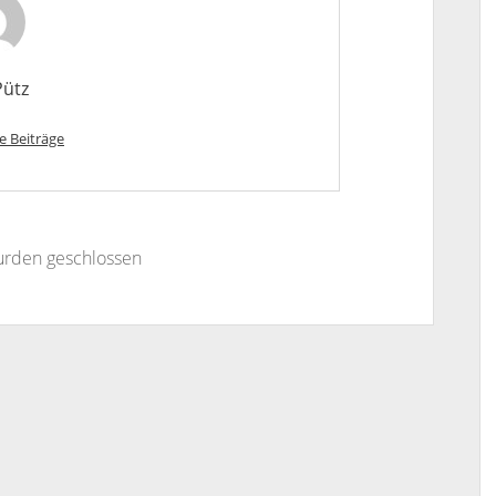
Pütz
e Beiträge
rden geschlossen