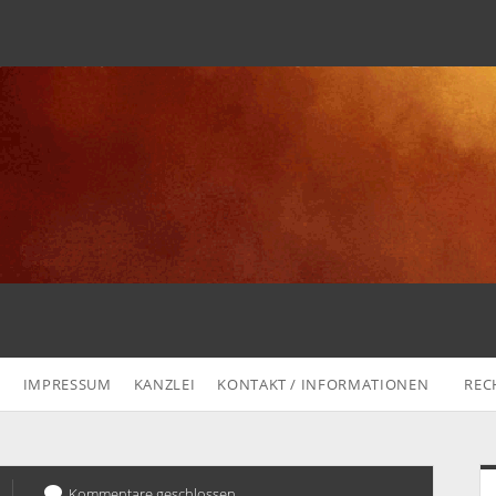
G
IMPRESSUM
KANZLEI
KONTAKT / INFORMATIONEN
REC
S
Kommentare geschlossen