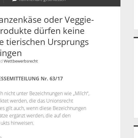
lanzenkäse oder Veggie-
Produkte dürfen keine
e tierischen Ursprungs
ringen
nd
Wettbewerbsrecht
ESSEMITTEILUNG Nr. 63/17
ch nicht unter Bezeichnungen wie „Milch“,
arktet werden, die das Unionsrecht
ies gilt auch, wenn diese Bezeichnungen
tze ergänzt werden, die auf den
ukts hinweisen.
n.