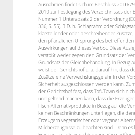
Ausnahmen findet sich im Beschluss 2010/
2010 zur Festlegung des Verzeichnisses der E
Nummer 1 Unterabsatz 2 der Verordnung (EG)
336, S. 55). 3 D. h. Schlagrahm oder Schlag
klarstellender oder beschreibender Zusätze,
den pflanzlichen Ursprung des betreffenden 
Auswirkungen auf dieses Verbot. Diese Ausle
verstößt weder gegen den Grundsatz der Ver
Grundsatz der Gleichbehandlung. In Bezug au
weist der Gerichtshof u. a. darauf hin, dass
Zusätze eine Verwechslungsgefahr in der Vors
Sicherheit ausgeschlossen werden kann. Zum
der Gerichtshof fest, dass TofuTown sich ni
und geltend machen kann, dass die Erzeuger 
Fisch-Alternativprodukte in Bezug auf die 
keinen Beschränkungen unterliegen, die dene
Erzeugern vegetarischer oder veganer Alterna
Milcherzeugnisse zu beachten sind. Denn es 
Erzeugnisse, die verschiedenen Vorschriften 