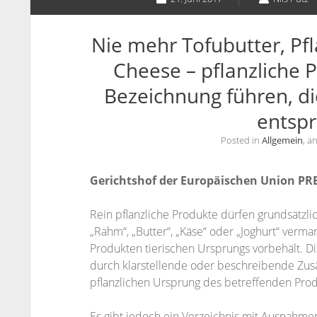
Nie mehr Tofubutter, Pf
Cheese – pflanzliche 
Bezeichnung führen, di
entsp
Posted in
Allgemein
, a
Gerichtshof der Europäischen Union PR
Rein pflanzliche Produkte dürfen grundsätzli
„Rahm“, „Butter“, „Käse“ oder „Joghurt“ verm
Produkten tierischen Ursprungs vorbehält. D
durch klarstellende oder beschreibende Zusä
pflanzlichen Ursprung des betreffenden Prod
Es gibt jedoch ein Verzeichnis mit Ausnahme