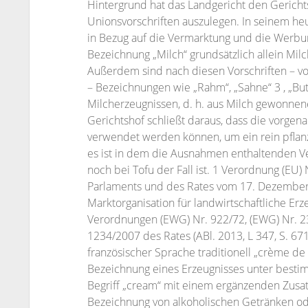
Hintergrund hat das Landgericht den Gericht
Unionsvorschriften auszulegen. In seinem heuti
in Bezug auf die Vermarktung und die Werbu
Bezeichnung „Milch“ grundsätzlich allein Milc
Außerdem sind nach diesen Vorschriften – 
– Bezeichnungen wie „Rahm“, „Sahne“ 3 , „Butt
Milcherzeugnissen, d. h. aus Milch gewonnen
Gerichtshof schließt daraus, dass die vorge
verwendet werden können, um ein rein pflanz
es ist in dem die Ausnahmen enthaltenden Ve
noch bei Tofu der Fall ist. 1 Verordnung (EU
Parlaments und des Rates vom 17. Dezembe
Marktorganisation für landwirtschaftliche Er
Verordnungen (EWG) Nr. 922/72, (EWG) Nr. 23
1234/2007 des Rates (ABl. 2013, L 347, S. 671
französischer Sprache traditionell „crème de 
Bezeichnung eines Erzeugnisses unter besti
Begriff „cream“ mit einem ergänzenden Zusa
Bezeichnung von alkoholischen Getränken od