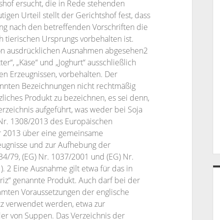
shof ersucht, die in Rede stehenden
gen Urteil stellt der Gerichtshof fest, dass
ng nach den betreffenden Vorschriften die
h tierischen Ursprungs vorbehalten ist.
von ausdrücklichen Ausnahmen abgesehen2
er“, „Käse“ und „Joghurt“ ausschließlich
en Erzeugnissen, vorbehalten. Der
nannten Bezeichnungen nicht rechtmäßig
liches Produkt zu bezeichnen, es sei denn,
rzeichnis aufgeführt, was weder bei Soja
) Nr. 1308/2013 des Europäischen
r 2013 über eine gemeinsame
zeugnisse und zur Aufhebung der
4/79, (EG) Nr. 1037/2001 und (EG) Nr.
). 2 Eine Ausnahme gilt etwa für das in
riz“ genannte Produkt. Auch darf bei der
mmten Voraussetzungen der englische
tz verwendet werden, etwa zur
er von Suppen. Das Verzeichnis der