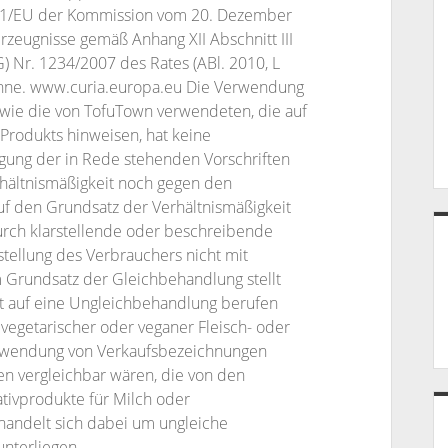
791/EU der Kommission vom 20. Dezember
rzeugnisse gemäß Anhang XII Abschnitt III
 Nr. 1234/2007 des Rates (ABl. 2010, L
sahne. www.curia.europa.eu Die Verwendung
 wie die von TofuTown verwendeten, die auf
Produkts hinweisen, hat keine
gung der in Rede stehenden Vorschriften
hältnismäßigkeit noch gegen den
f den Grundsatz der Verhältnismäßigkeit
 durch klarstellende oder beschreibende
tellung des Verbrauchers nicht mit
 Grundsatz der Gleichbehandlung stellt
cht auf eine Ungleichbehandlung berufen
vegetarischer oder veganer Fleisch- oder
Verwendung von Verkaufsbezeichnungen
n vergleichbar wären, die von den
tivprodukte für Milch oder
handelt sich dabei um ungleiche
unterliegen.