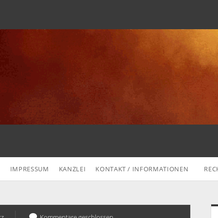
G
IMPRESSUM
KANZLEI
KONTAKT / INFORMATIONEN
REC
S
tz
Kommentare geschlossen