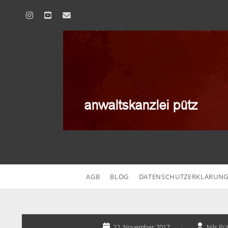
instagram
youtube
email
anwaltskanzlei
pütz
AGB
BLOG
DATENSCHUTZERKLÄRUN
22. November 2017
Nils Pü