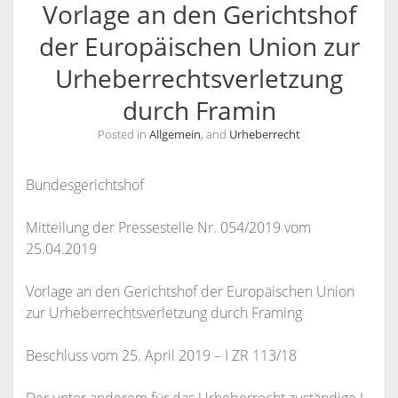
Vorlage an den Gerichtshof
KANZLEI
der Europäischen Union zur
KONTAKT / INFORMATIONEN
Urheberrechtsverletzung
RECHTSANWÄLTE
ANFAHRT
durch Framin
RECHTSANWALT NILS PÜTZ
SCHULUNGSANGEBOTE
INFORMATIONEN
Posted in
Allgemein
, and
Urheberrecht
ARBEITSRECHT FÜR PERSONALDISPONENTEN
RECHTSANWÄLTIN VERONIKA KLENK
KONTAKT
RECHTLICHES UPDATE FÜR AUSBILDER
SPRECHZEITEN
Bundesgerichtshof
RECHTSSICHER IM INTERNET – WETTBEWERBSRECHT,
VOLLMACHT
URHEBERRECHT, ÄUSSERUNGSRECHT UND M
Mitteilung der Pressestelle Nr. 054/2019 vom
WIDERRUFSBELEHRUNG BEI FERNABSATZVERTRÄGEN
ARKENRECHT
25.04.2019
SOCIAL MEDIA UND RECHT
Vorlage an den Gerichtshof der Europäischen Union
URHEBERRECHT, LIZENZRECHT, ÄUSSERUNGSRECHT, P
zur Urheberrechtsverletzung durch Framing
ERSÖNLICHKEITSRECHT
Beschluss vom 25. April 2019 – I ZR 113/18