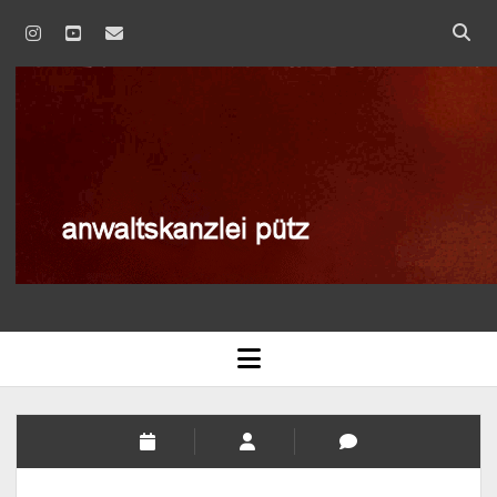
instagram
youtube
email
anwaltskanzlei
pütz
AGB
open
menu
BLOG
DATENSCHUTZERKLÄRUNG
IMPRESSUM